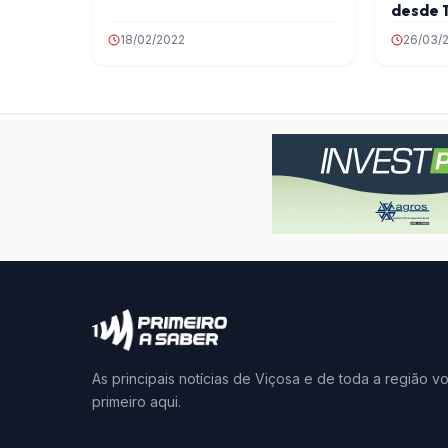
desde 
18/02/2022
26/03/
As principais notícias de Viçosa e de toda a região v
primeiro aqui.