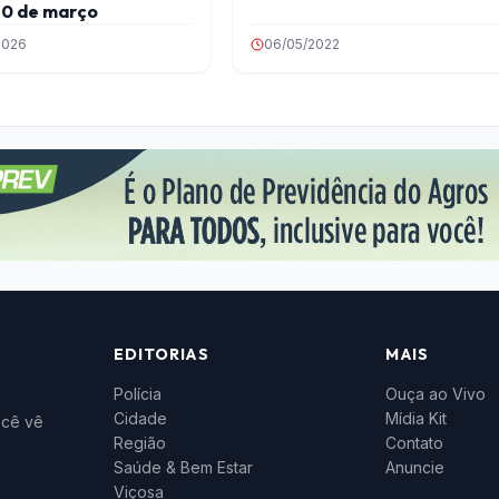
10 de março
2026
06/05/2022
EDITORIAS
MAIS
Polícia
Ouça ao Vivo
Cidade
Mídia Kit
ocê vê
Região
Contato
Saúde & Bem Estar
Anuncie
Viçosa