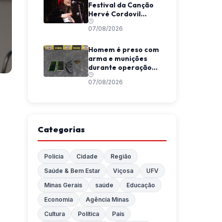
Festival da Canção
Hervé Cordovil
neste fim de semana
07/08/2026
Homem é preso com
arma e munições
durante operação
da Polícia Militar em
07/08/2026
Araponga
Categorias
Polícia
Cidade
Região
Saúde & Bem Estar
Viçosa
UFV
Minas Gerais
saúde
Educação
Economia
Agência Minas
Cultura
Política
País