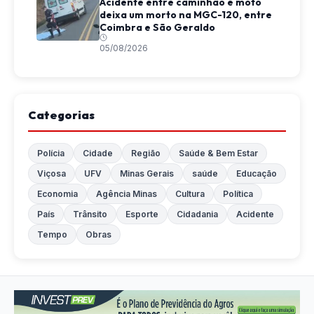
Acidente entre caminhão e moto
deixa um morto na MGC-120, entre
Coimbra e São Geraldo
05/08/2026
Categorias
Polícia
Cidade
Região
Saúde & Bem Estar
Viçosa
UFV
Minas Gerais
saúde
Educação
Economia
Agência Minas
Cultura
Política
País
Trânsito
Esporte
Cidadania
Acidente
Tempo
Obras