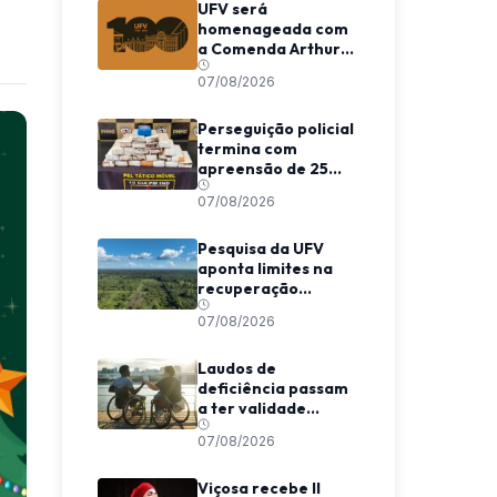
UFV será
homenageada com
a Comenda Arthur
Bernardes em
07/08/2026
Viçosa
Perseguição policial
termina com
apreensão de 25
barras de maconha
07/08/2026
entre Viçosa e
Coimbra
Pesquisa da UFV
aponta limites na
recuperação
climática de
07/08/2026
florestas
secundárias na
Amazônia
Laudos de
deficiência passam
a ter validade
indeterminada em
07/08/2026
Minas Gerais
Viçosa recebe II