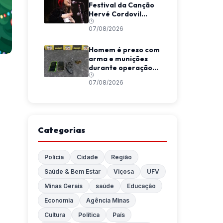
Festival da Canção
Hervé Cordovil
neste fim de semana
07/08/2026
Homem é preso com
arma e munições
durante operação
da Polícia Militar em
07/08/2026
Araponga
Categorias
Polícia
Cidade
Região
Saúde & Bem Estar
Viçosa
UFV
Minas Gerais
saúde
Educação
Economia
Agência Minas
Cultura
Política
País