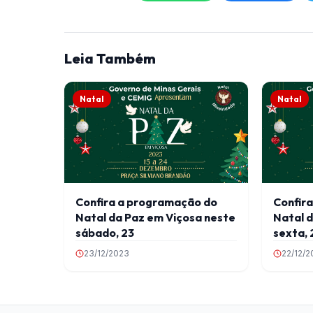
Leia Também
Natal
Natal
Confira a programação do
Confir
Natal da Paz em Viçosa neste
Natal d
sábado, 23
sexta, 
23/12/2023
22/12/2