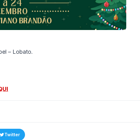
pel – Lobato.
QUI
Twitter