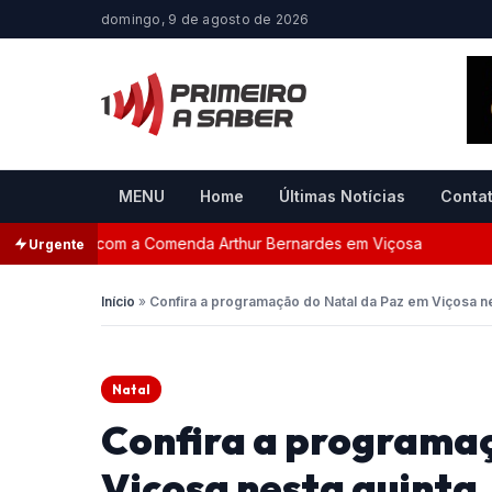
domingo, 9 de agosto de 2026
MENU
Home
Últimas Notícias
Conta
nageada com a Comenda Arthur Bernardes em Viçosa
Per
Urgente
Início
»
Confira a programação do Natal da Paz em Viçosa ne
Natal
Confira a programaç
Viçosa nesta quinta,