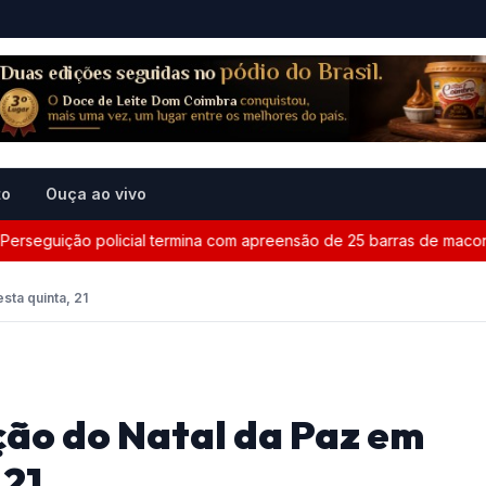
to
Ouça ao vivo
seguição policial termina com apreensão de 25 barras de maconha 
sta quinta, 21
ão do Natal da Paz em
 21