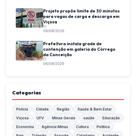
Projeto propõe limite de 30 minutos
para vagas de carga e descarga em
Viçosa
06/08/2026
Prefeitura instala grade de
contenção em galeria do Córrego
da Conceição
06/08/2026
Categorias
Polícia
Cidade
Região
Saúde & Bem Estar
Viçosa
UFV
Minas Gerais
saúde
Educação
Economia
Agência Minas
Cultura
Política
País
Trânsito
Esporte
Cidadania
Acidente