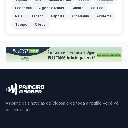
Economia
Agência Minas
Cultura
Política
País
Trânsito
Esporte
Cidadania
Acidente
Tempo
Obras
As principais notícias de Viçosa e de toda a região você vê
primeiro aqui.