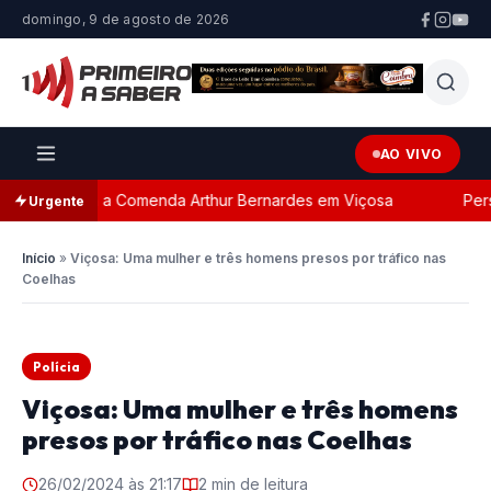
domingo, 9 de agosto de 2026
AO VIVO
ada com a Comenda Arthur Bernardes em Viçosa
Persegui
Urgente
Início
»
Viçosa: Uma mulher e três homens presos por tráfico nas
Coelhas
Polícia
Viçosa: Uma mulher e três homens
presos por tráfico nas Coelhas
26/02/2024 às 21:17
2 min de leitura