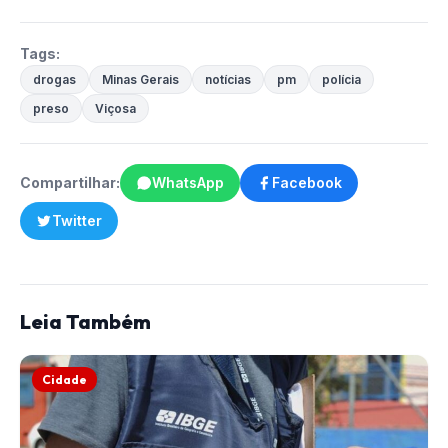
Tags:
drogas
Minas Gerais
notícias
pm
polícia
preso
Viçosa
Compartilhar:
WhatsApp
Facebook
Twitter
Leia Também
Cidade