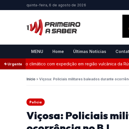
quinta-feira, 6 de agosto de 2026
MENU
Home
Últimas Notícias
Conta
oramento climático com expedição em região vulcânica da Rússia
Urgente
Início
»
Viçosa: Policiais militares baleados durante ocorrên
Polícia
Viçosa: Policiais mi
ocorrência no BJ