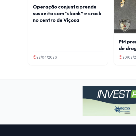
Operação conjunta prende
suspeito com “skank” e crack
no centro de Viçosa
PM pre
de dro
22/04/2026
20/02/