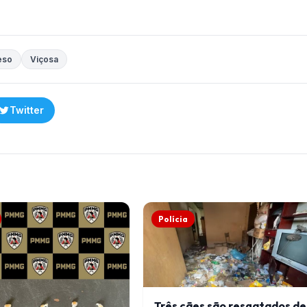
eso
Viçosa
Twitter
Polícia
Três cães são resgatados de