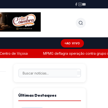
AO VIVO
o de Viçosa
MPMG deflagra operação contra grupo investi
Últimas Destaques