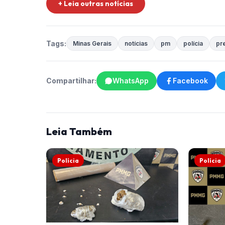
+ Leia outras notícias
Tags:
Minas Gerais
notícias
pm
polícia
pr
Compartilhar:
WhatsApp
Facebook
Leia Também
Polícia
Polícia