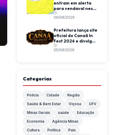
entram em alerta
para vendaval nesta
quinta-feira
06/08/2026
Prefeitura lança site
oficial do Canaã In
Fest 2026 e divulga
programação do
05/08/2026
evento
Categorias
Polícia
Cidade
Região
Saúde & Bem Estar
Viçosa
UFV
Minas Gerais
saúde
Educação
Economia
Agência Minas
Cultura
Política
País