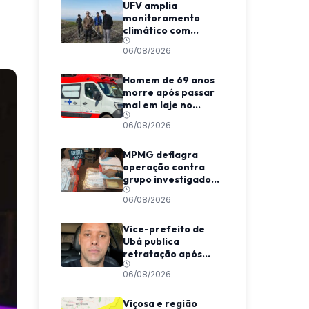
UFV amplia
monitoramento
climático com
expedição em
06/08/2026
região vulcânica da
Rússia
Homem de 69 anos
morre após passar
mal em laje no
Centro de Viçosa
06/08/2026
MPMG deflagra
operação contra
grupo investigado
por fraudes
06/08/2026
eletrônicas de R$
14,5 milhões em Juiz
de Fora
Vice-prefeito de
Ubá publica
retratação após
decisão judicial por
06/08/2026
ofensas a jornalista
Viçosa e região