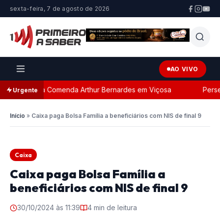
sexta-feira, 7 de agosto de 2026
AO VIVO
a com a Comenda Arthur Bernardes em Viçosa
Perseguiç
Urgente
Início
»
Caixa paga Bolsa Família a beneficiários com NIS de final 9
Caixa
Caixa paga Bolsa Família a
beneficiários com NIS de final 9
30/10/2024 às 11:39
4 min de leitura