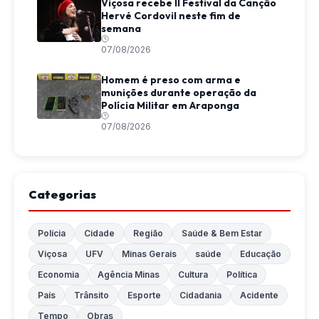
Viçosa recebe II Festival da Canção
Hervé Cordovil neste fim de
semana
07/08/2026
Homem é preso com arma e
munições durante operação da
Polícia Militar em Araponga
07/08/2026
Categorias
Polícia
Cidade
Região
Saúde & Bem Estar
Viçosa
UFV
Minas Gerais
saúde
Educação
Economia
Agência Minas
Cultura
Política
País
Trânsito
Esporte
Cidadania
Acidente
Tempo
Obras