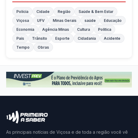
Polícia
Cidade
Região
Saúde & Bem Estar
Viçosa
UFV
Minas Gerais
saúde
Educação
Economia
Agência Minas
Cultura
Política
País
Trânsito
Esporte
Cidadania
Acidente
Tempo
Obras
As principais notícias de Viçosa e de toda a região você vê