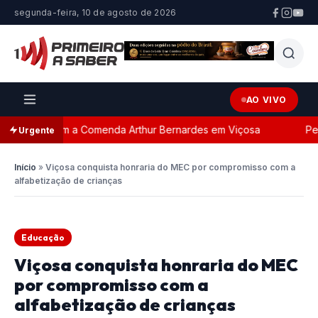
segunda-feira, 10 de agosto de 2026
AO VIVO
geada com a Comenda Arthur Bernardes em Viçosa
Perseg
Urgente
Início
»
Viçosa conquista honraria do MEC por compromisso com a
alfabetização de crianças
Educação
Viçosa conquista honraria do MEC
por compromisso com a
alfabetização de crianças