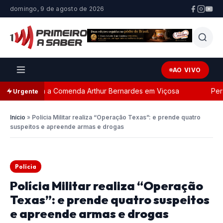
domingo, 9 de agosto de 2026
AO VIVO
ada com a Comenda Arthur Bernardes em Viçosa
Persegu
Urgente
Início
»
Polícia Militar realiza “Operação Texas”: e prende quatro
suspeitos e apreende armas e drogas
Polícia
Polícia Militar realiza “Operação
Texas”: e prende quatro suspeitos
e apreende armas e drogas