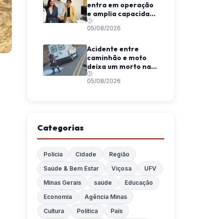
entra em operação
e amplia capacidade
diagnóstica em
05/08/2026
Viçosa
Acidente entre
caminhão e moto
deixa um morto na
MGC-120, entre
05/08/2026
Coimbra e São
Geraldo
Categorias
Polícia
Cidade
Região
Saúde & Bem Estar
Viçosa
UFV
Minas Gerais
saúde
Educação
Economia
Agência Minas
Cultura
Política
País