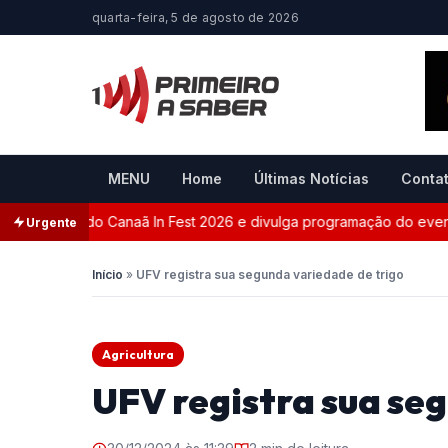
quarta-feira, 5 de agosto de 2026
MENU
Home
Últimas Notícias
Conta
te oficial do Canaã In Fest 2026 e divulga programação do evento
Urgente
Início
»
UFV registra sua segunda variedade de trigo
Agricultura
UFV registra sua se