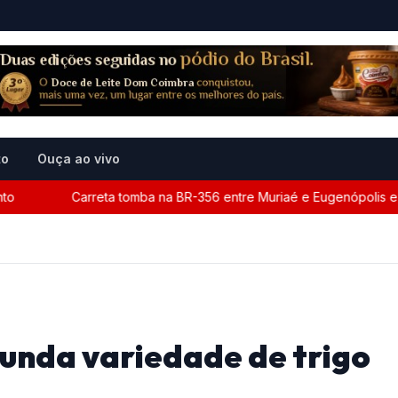
to
Ouça ao vivo
Carreta tomba na BR-356 entre Muriaé e Eugenópolis e mobi
gunda variedade de trigo