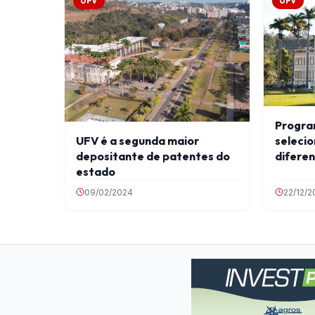
UFV
UFV
Progra
UFV é a segunda maior
selecio
depositante de patentes do
diferen
estado
09/02/2024
22/12/2