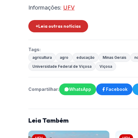
Informações:
UFV
+Leia outras notícias
Tags:
agricultura
agro
educação
Minas Gerais
no
Universidade Federal de Viçosa
Viçosa
Compartilhar:
WhatsApp
Facebook
Leia Também