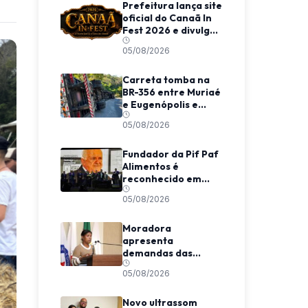
Prefeitura lança site
oficial do Canaã In
Fest 2026 e divulga
programação do
05/08/2026
evento
Carreta tomba na
BR-356 entre Muriaé
e Eugenópolis e
mobiliza equipes de
05/08/2026
resgate
Fundador da Pif Paf
Alimentos é
reconhecido em
evento nacional em
05/08/2026
São Paulo
Moradora
apresenta
demandas das
Coelhas em Tribuna
05/08/2026
Livre na Câmara de
Viçosa
Novo ultrassom