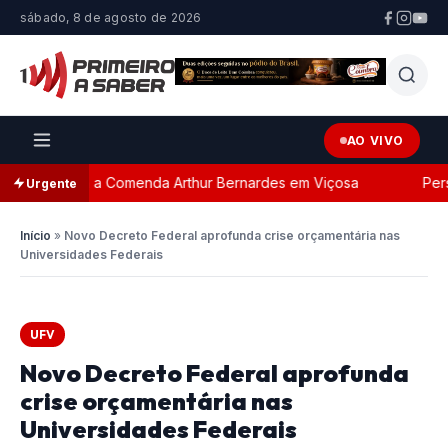
sábado, 8 de agosto de 2026
AO VIVO
eada com a Comenda Arthur Bernardes em Viçosa
Perseg
Urgente
Início
»
Novo Decreto Federal aprofunda crise orçamentária nas
Universidades Federais
UFV
Novo Decreto Federal aprofunda
crise orçamentária nas
Universidades Federais