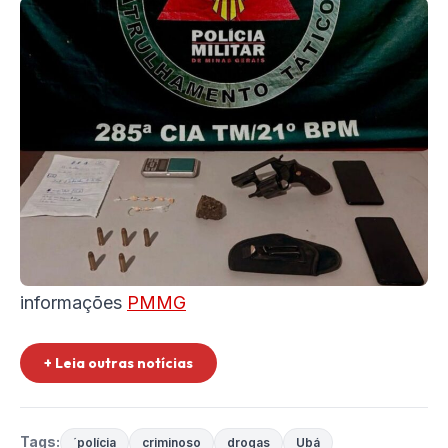
informações
PMMG
+ Leia outras notícias
Tags:
´polícia
criminoso
drogas
Ubá