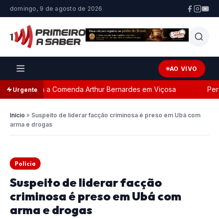
domingo, 9 de agosto de 2026
AO VIVO
ada com a Comenda Arthur Bernardes em Viçosa
Persegu
Urgente
Início
»
Suspeito de liderar facção criminosa é preso em Ubá com
arma e drogas
Polícia
Suspeito de liderar facção
criminosa é preso em Ubá com
arma e drogas