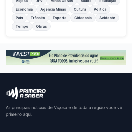
Viçosa
UFV
Minas Gerais
saúde
Educação
Economia
Agência Minas
Cultura
Política
País
Trânsito
Esporte
Cidadania
Acidente
Tempo
Obras
As principais notícias de Viçosa e de toda a região você vê
primeiro aqui.