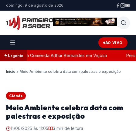
domingo, 9 de agosto de 2026
AO VIVO
da com a Comenda Arthur Bernardes em Viçosa
Persegui
Urgente
Início
»
Meio Ambiente celebra data com palestras e exposição
Cidade
Meio Ambiente celebra data com
palestras e exposição
11/06/2025 às 11:05
3 min de leitura