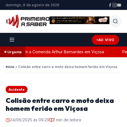
domingo, 9 de agosto de 2026
AO VIVO
geada com a Comenda Arthur Bernardes em Viçosa
Perse
Urgente
Início
»
Colisão entre carro e moto deixa homem ferido em Viçosa
Acidente
Colisão entre carro e moto deixa
homem ferido em Viçosa
24/06/2025 às 09:29
1 min de leitura