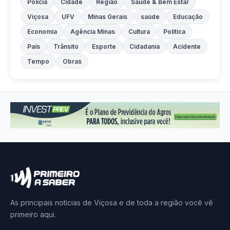
Polícia
Cidade
Região
Saúde & Bem Estar
Viçosa
UFV
Minas Gerais
saúde
Educação
Economia
Agência Minas
Cultura
Política
País
Trânsito
Esporte
Cidadania
Acidente
Tempo
Obras
As principais notícias de Viçosa e de toda a região você vê
primeiro aqui.