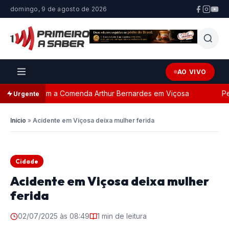
domingo, 9 de agosto de 2026
AO VIVO
geada com a Comenda Arthur Bernardes em Viçosa
Perse
Urgente
Início
»
Acidente em Viçosa deixa mulher ferida
Cidade
Acidente em Viçosa deixa mulher
ferida
02/07/2025 às 08:49
1 min de leitura