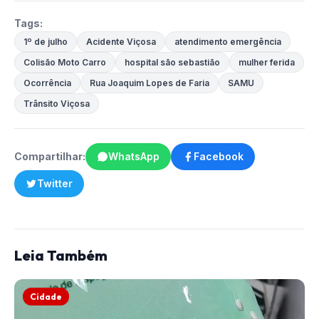
Tags:
1º de julho
Acidente Viçosa
atendimento emergência
Colisão Moto Carro
hospital são sebastião
mulher ferida
Ocorrência
Rua Joaquim Lopes de Faria
SAMU
Trânsito Viçosa
Compartilhar:
WhatsApp
Facebook
Twitter
Leia Também
Cidade