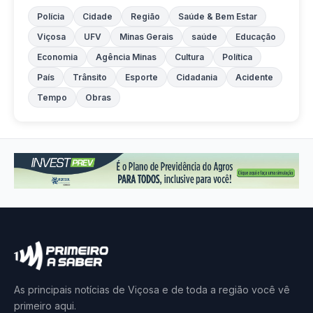
Polícia
Cidade
Região
Saúde & Bem Estar
Viçosa
UFV
Minas Gerais
saúde
Educação
Economia
Agência Minas
Cultura
Política
País
Trânsito
Esporte
Cidadania
Acidente
Tempo
Obras
As principais notícias de Viçosa e de toda a região você vê
primeiro aqui.