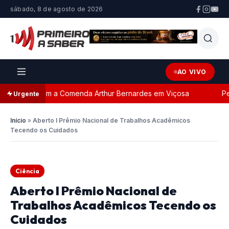
sábado, 8 de agosto de 2026
AO VIVO
geada com a Comenda Arthur Bernardes em Viçosa
Perse
Urgente
Início
»
Aberto I Prêmio Nacional de Trabalhos Acadêmicos
Tecendo os Cuidados
Ciência
Aberto I Prêmio Nacional de
Trabalhos Acadêmicos Tecendo os
Cuidados