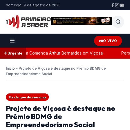
domingo, 9 de agosto de 2026
AO VIVO
da com a Comenda Arthur Bernardes em Viçosa
Persegui
Urgente
Início
»
Projeto de Viçosa é destaque no Prêmio BDMG de
Empreendedorismo Social
Destaque da semana
Projeto de Viçosa é destaque no
Prêmio BDMG de
Empreendedorismo Social