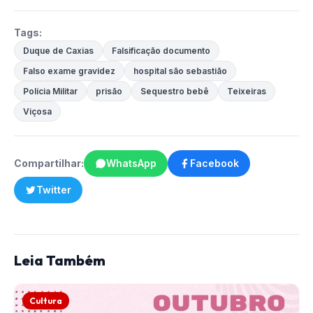
Tags:
Duque de Caxias
Falsificação documento
Falso exame gravidez
hospital são sebastião
Polícia Militar
prisão
Sequestro bebê
Teixeiras
Viçosa
Compartilhar:
WhatsApp
Facebook
Twitter
Leia Também
Cultura