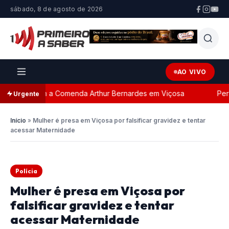
sábado, 8 de agosto de 2026
AO VIVO
ada com a Comenda Arthur Bernardes em Viçosa
Persegu
Urgente
Início
»
Mulher é presa em Viçosa por falsificar gravidez e tentar
acessar Maternidade
Polícia
Mulher é presa em Viçosa por
falsificar gravidez e tentar
acessar Maternidade