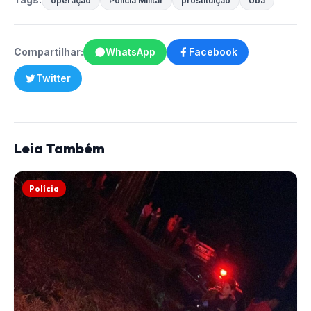
operação
Polícia Militar
prostituição
Ubá
Compartilhar:
WhatsApp
Facebook
Twitter
Leia Também
Polícia