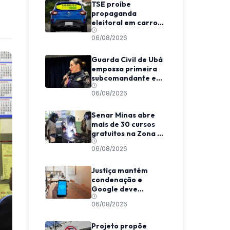
TSE proíbe
propaganda
eleitoral em carros
de aplicativo
06/08/2026
durante transporte
de passageiros
Guarda Civil de Ubá
empossa primeira
subcomandante e
cria estrutura
06/08/2026
voltada à proteção
das mulheres
Senar Minas abre
mais de 30 cursos
gratuitos na Zona da
Mata e Caparaó
06/08/2026
Justiça mantém
condenação e
Google deve
indenizar usuário
06/08/2026
por invasão de e-
mail em MG
Projeto propõe