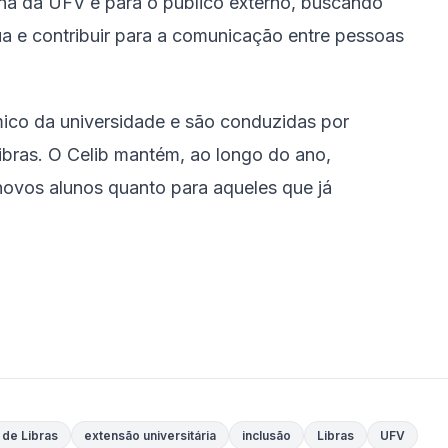
rna da UFV e para o público externo, buscando
a e contribuir para a comunicação entre pessoas
ico da universidade e são conduzidas por
Libras. O Celib mantém, ao longo do ano,
novos alunos quanto para aqueles que já
 de Libras
extensão universitária
inclusão
Libras
UFV