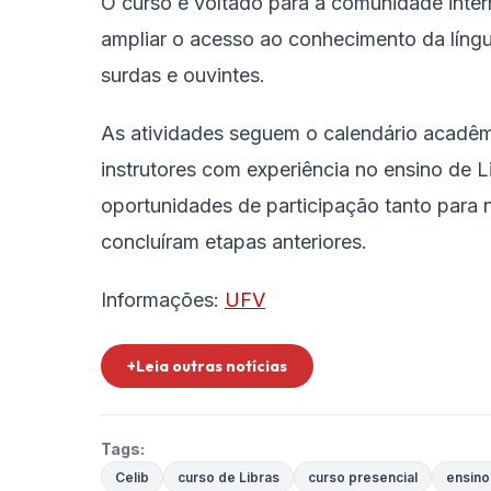
O curso é voltado para a comunidade inte
ampliar o acesso ao conhecimento da língu
surdas e ouvintes.
As atividades seguem o calendário acadêm
instrutores com experiência no ensino de 
oportunidades de participação tanto para 
concluíram etapas anteriores.
Informações:
UFV
+Leia outras notícias
Tags:
Celib
curso de Libras
curso presencial
ensino