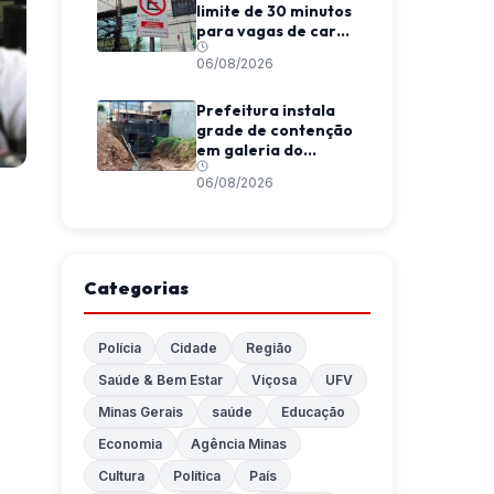
limite de 30 minutos
para vagas de carga
e descarga em
06/08/2026
Viçosa
Prefeitura instala
grade de contenção
em galeria do
Córrego da
06/08/2026
Conceição
Categorias
Polícia
Cidade
Região
Saúde & Bem Estar
Viçosa
UFV
Minas Gerais
saúde
Educação
Economia
Agência Minas
Cultura
Política
País