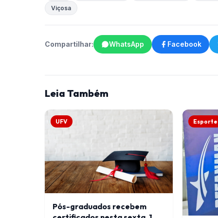
Viçosa
Compartilhar:
WhatsApp
Facebook
Leia Também
UFV
Esporte
Pós-graduados recebem
certificados nesta sexta, 1