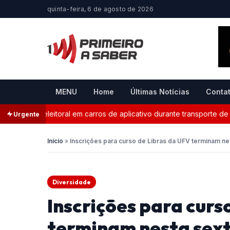
quinta-feira, 6 de agosto de 2026
MENU
Home
Últimas Notícias
Conta
anda eleitoral em carros de aplicativo durante transporte de passa
Urgente
Início
»
Inscrições para curso de Libras da UFV terminam ne
Diversidade
Inscrições para curs
terminam nesta sext