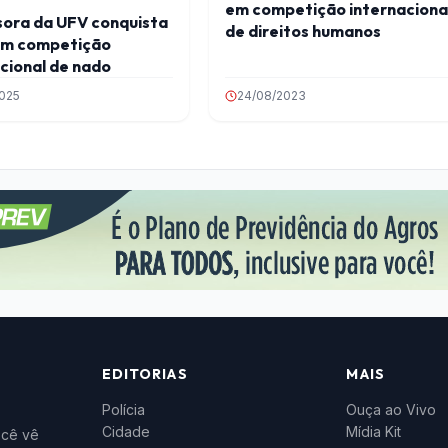
em competição internaciona
sora da UFV conquista
de direitos humanos
em competição
cional de nado
2025
24/08/2023
EDITORIAS
MAIS
Polícia
Ouça ao Vivo
Cidade
Mídia Kit
ocê vê