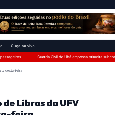
to
Ouça ao vivo
geiros
Guarda Civil de Ubá empossa primeira subcomandant
sta sexta-feira
o de Libras da UFV
a-feira