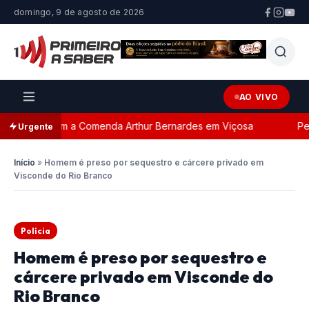
domingo, 9 de agosto de 2026
AO VIVO
eada com a Comenda Arthur Bernardes em Viçosa
Perseg
Urgente
Início
»
Homem é preso por sequestro e cárcere privado em
Visconde do Rio Branco
Polícia
Homem é preso por sequestro e
cárcere privado em Visconde do
Rio Branco