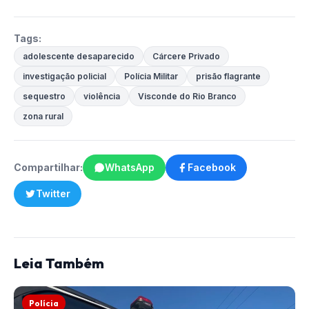
Tags:
adolescente desaparecido
Cárcere Privado
investigação policial
Polícia Militar
prisão flagrante
sequestro
violência
Visconde do Rio Branco
zona rural
Compartilhar:
WhatsApp
Facebook
Twitter
Leia Também
Polícia