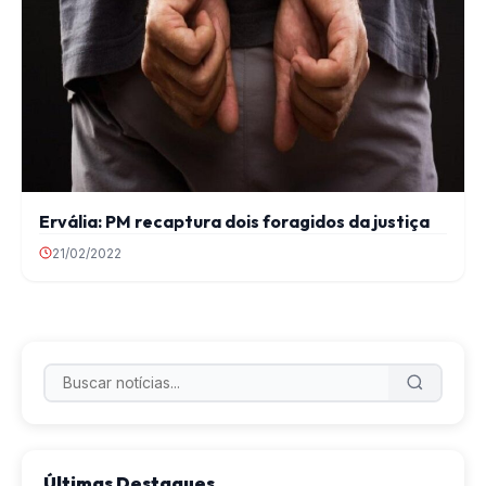
Ervália: PM recaptura dois foragidos da justiça
21/02/2022
Últimas Destaques