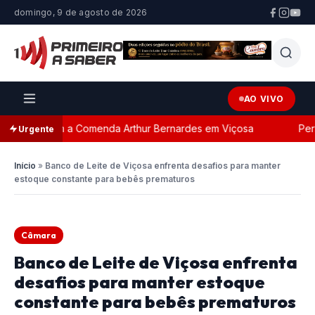
domingo, 9 de agosto de 2026
AO VIVO
eada com a Comenda Arthur Bernardes em Viçosa
Persegu
Urgente
Início
»
Banco de Leite de Viçosa enfrenta desafios para manter
estoque constante para bebês prematuros
Câmara
Banco de Leite de Viçosa enfrenta
desafios para manter estoque
constante para bebês prematuros