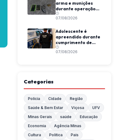
arma e munições
durante operação
da Polícia Militar em
07/08/2026
Araponga
Adolescente é
apreendido durante
cumprimento de
mandado em Ubá
07/08/2026
Categorias
Polícia
Cidade
Região
Saúde & Bem Estar
Viçosa
UFV
Minas Gerais
saúde
Educação
Economia
Agência Minas
Cultura
Política
País