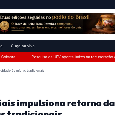
to
Ouça ao vivo
imbra
Pesquisa da UFV aponta limites na recuperação climá
cidade às mídias tradicionais
iais impulsiona retorno da
s tradicionais