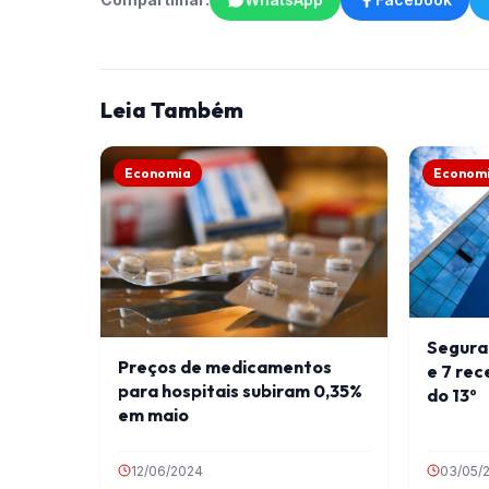
Leia Também
Economia
Econom
Segurad
Preços de medicamentos
e 7 rec
para hospitais subiram 0,35%
do 13º
em maio
12/06/2024
03/05/