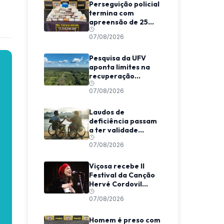
Perseguição policial
termina com
apreensão de 25
barras de maconha
07/08/2026
entre Viçosa e
Coimbra
Pesquisa da UFV
aponta limites na
recuperação
climática de
07/08/2026
florestas
secundárias na
Amazônia
Laudos de
deficiência passam
a ter validade
indeterminada em
07/08/2026
Minas Gerais
Viçosa recebe II
Festival da Canção
Hervé Cordovil
neste fim de semana
07/08/2026
Homem é preso com