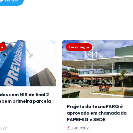
ia
Tecnologia
os com NIS de final 2
ebem primeira parcela
Projeto do tecnoPARQ é
aprovado em chamada da
FAPEMIG e SEDE
2022
05/08/2025