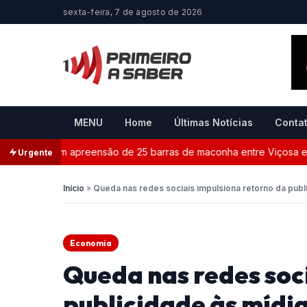
sexta-feira, 7 de agosto de 2026
MENU
Home
Últimas Notícias
Conta
termina com apreensão de 25 barras de maconha entre Viçosa e Co
Urgente
Início
»
Queda nas redes sociais impulsiona retorno da publi
Economia
Queda nas redes soc
publicidade às mídia