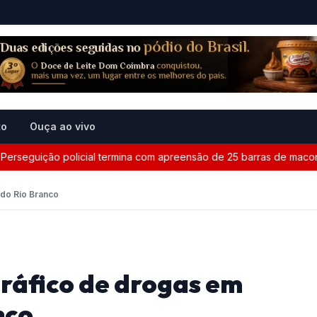
to
Ouça ao vivo
guição policial termina com apreensão de 25 barras de maconha e
do Rio Branco
ráfico de drogas em
nco