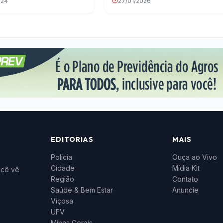
024
27/01/2026
EDITORIAS
MAIS
Polícia
Ouça ao Vivo
Cidade
Mídia Kit
ocê vê
Região
Contato
Saúde & Bem Estar
Anuncie
Viçosa
UFV
Minas Gerais