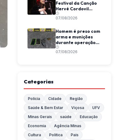
Festival da Canção
Hervé Cordovil
neste fim de semana
07/08/2026
Homem é preso com
arma e munições
durante operação
da Polícia Militar em
07/08/2026
Araponga
Categorias
Polícia
Cidade
Região
Saúde & Bem Estar
Viçosa
UFV
Minas Gerais
saúde
Educação
Economia
Agência Minas
Cultura
Política
País