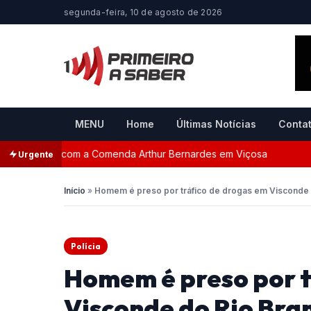
segunda-feira, 10 de agosto de 2026
MENU
Home
Últimas Notícias
Conta
geada com a Comenda Arthur Bernardes em Viçosa
Perse
Urgente
Início
»
Homem é preso por tráfico de drogas em Visconde 
Polícia
Homem é preso por t
Visconde do Rio Bra