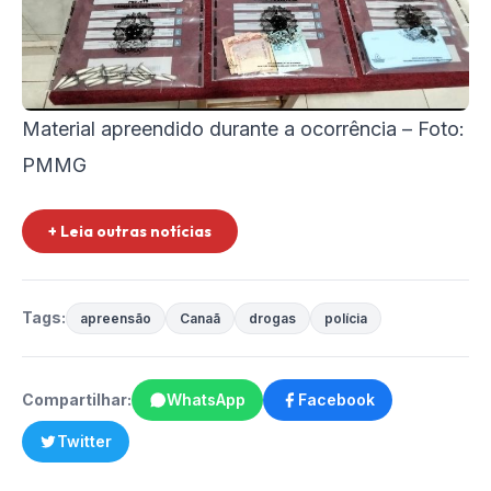
Material apreendido durante a ocorrência – Foto:
PMMG
+ Leia outras notícias
Tags:
apreensão
Canaã
drogas
polícia
Compartilhar:
WhatsApp
Facebook
Twitter