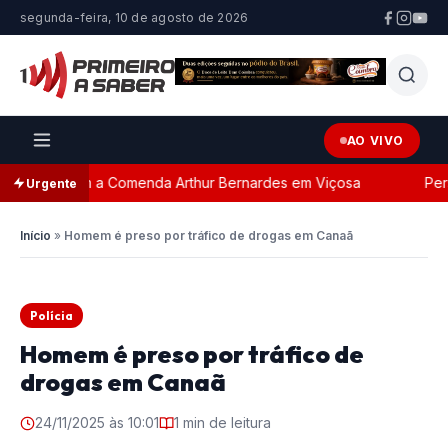
segunda-feira, 10 de agosto de 2026
AO VIVO
ada com a Comenda Arthur Bernardes em Viçosa
Persegu
Urgente
Início
»
Homem é preso por tráfico de drogas em Canaã
Polícia
Homem é preso por tráfico de
drogas em Canaã
24/11/2025 às 10:01
1 min de leitura