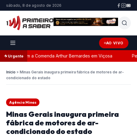
sábado, 8 de agosto de 2026
AO VIVO
geada com a Comenda Arthur Bernardes em Viçosa
Perse
Urgente
Início
»
Minas Gerais inaugura primeira fábrica de motores de ar-
condicionado do estado
Agência Minas
Minas Gerais inaugura primeira
fábrica de motores de ar-
condicionado do estado