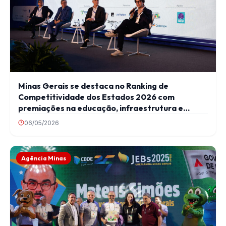
Minas Gerais se destaca no Ranking de
Competitividade dos Estados 2026 com
premiações na educação, infraestrutura e
solidez fiscal
06/05/2026
Agência Minas