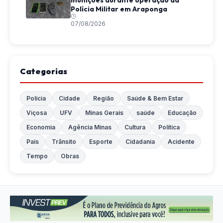
munições durante operação da
Polícia Militar em Araponga
07/08/2026
Categorias
Polícia
Cidade
Região
Saúde & Bem Estar
Viçosa
UFV
Minas Gerais
saúde
Educação
Economia
Agência Minas
Cultura
Política
País
Trânsito
Esporte
Cidadania
Acidente
Tempo
Obras