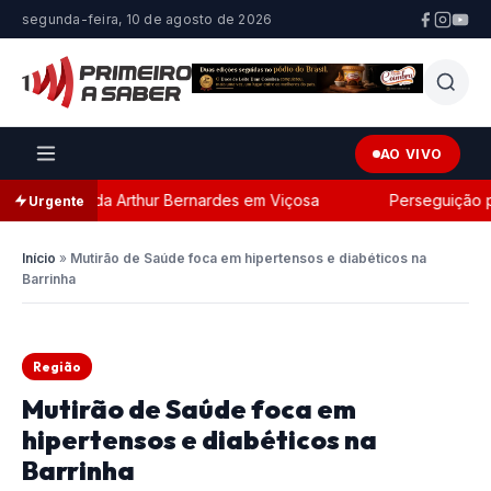
segunda-feira, 10 de agosto de 2026
AO VIVO
a Comenda Arthur Bernardes em Viçosa
Perseguição poli
Urgente
Início
»
Mutirão de Saúde foca em hipertensos e diabéticos na
Barrinha
Região
Mutirão de Saúde foca em
hipertensos e diabéticos na
Barrinha