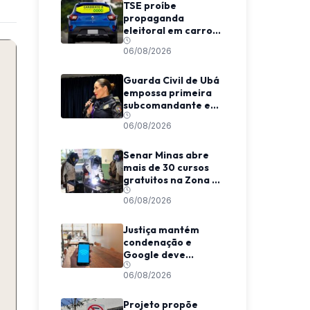
TSE proíbe
propaganda
eleitoral em carros
de aplicativo
06/08/2026
durante transporte
de passageiros
Guarda Civil de Ubá
empossa primeira
subcomandante e
cria estrutura
06/08/2026
voltada à proteção
das mulheres
Senar Minas abre
mais de 30 cursos
gratuitos na Zona da
Mata e Caparaó
06/08/2026
Justiça mantém
condenação e
Google deve
indenizar usuário
06/08/2026
por invasão de e-
mail em MG
Projeto propõe