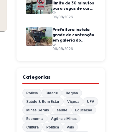
limite de 30 minutos
para vagas de carga
e descarga em
06/08/2026
Viçosa
Prefeitura instala
grade de contenção
em galeria do
Córrego da
06/08/2026
Conceição
Categorias
Polícia
Cidade
Região
Saúde & Bem Estar
Viçosa
UFV
Minas Gerais
saúde
Educação
Economia
Agência Minas
Cultura
Política
País