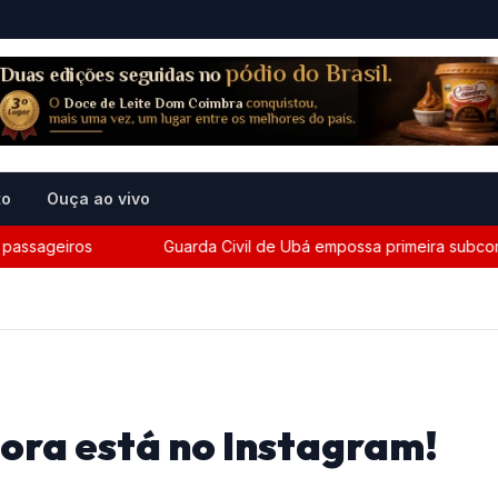
to
Ouça ao vivo
sageiros
Guarda Civil de Ubá empossa primeira subcomandan
gora está no Instagram!