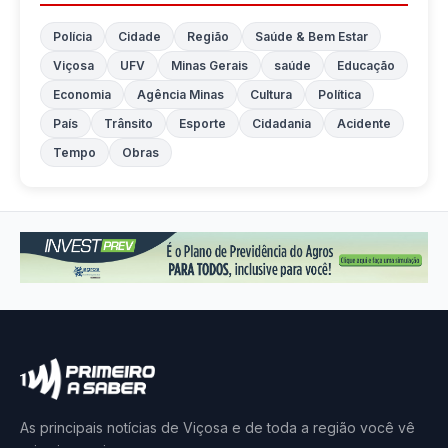
Polícia
Cidade
Região
Saúde & Bem Estar
Viçosa
UFV
Minas Gerais
saúde
Educação
Economia
Agência Minas
Cultura
Política
País
Trânsito
Esporte
Cidadania
Acidente
Tempo
Obras
As principais notícias de Viçosa e de toda a região você vê