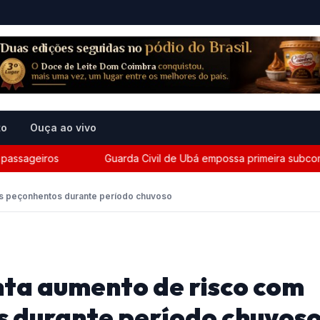
to
Ouça ao vivo
ageiros
Guarda Civil de Ubá empossa primeira subcomandan
is peçonhentos durante período chuvoso
ta aumento de risco com
s durante período chuvos