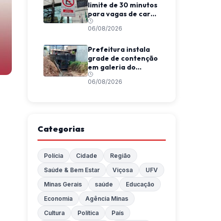
limite de 30 minutos
para vagas de carga
e descarga em
06/08/2026
Viçosa
Prefeitura instala
grade de contenção
em galeria do
Córrego da
06/08/2026
Conceição
Categorias
Polícia
Cidade
Região
Saúde & Bem Estar
Viçosa
UFV
Minas Gerais
saúde
Educação
Economia
Agência Minas
Cultura
Política
País