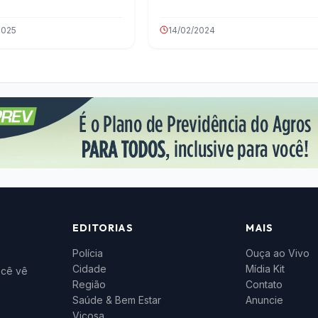
2025
14/02/2024
EDITORIAS
MAIS
Polícia
Ouça ao Vivo
Cidade
Mídia Kit
ocê vê
Região
Contato
Saúde & Bem Estar
Anuncie
Viçosa