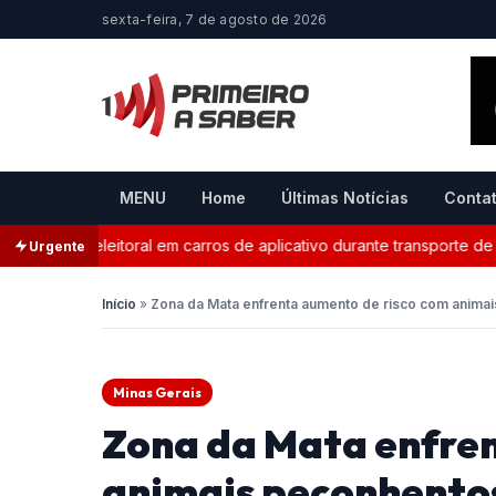
sexta-feira, 7 de agosto de 2026
MENU
Home
Últimas Notícias
Conta
anda eleitoral em carros de aplicativo durante transporte de pass
Urgente
Início
»
Zona da Mata enfrenta aumento de risco com anima
Minas Gerais
Zona da Mata enfren
animais peçonhento