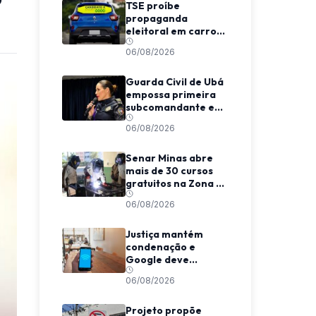
TSE proíbe
propaganda
eleitoral em carros
de aplicativo
06/08/2026
durante transporte
de passageiros
Guarda Civil de Ubá
empossa primeira
subcomandante e
cria estrutura
06/08/2026
voltada à proteção
das mulheres
Senar Minas abre
mais de 30 cursos
gratuitos na Zona da
Mata e Caparaó
06/08/2026
Justiça mantém
condenação e
Google deve
indenizar usuário
06/08/2026
por invasão de e-
mail em MG
Projeto propõe