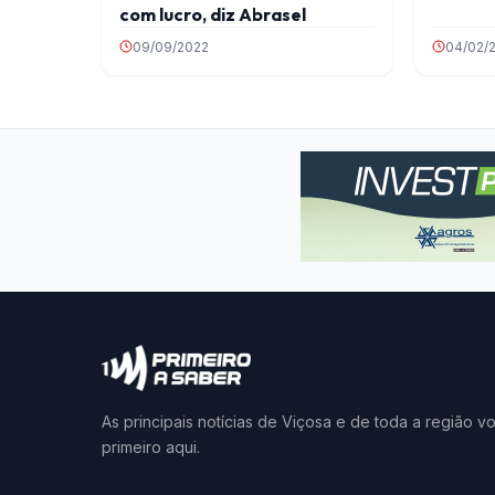
com lucro, diz Abrasel
09/09/2022
04/02/
As principais notícias de Viçosa e de toda a região v
primeiro aqui.