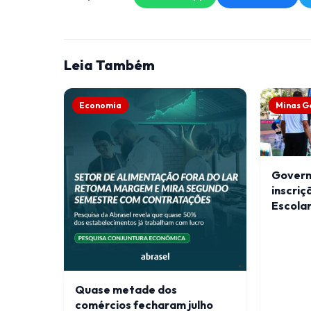
Leia Também
Economia
Minas G
Govern
inscriç
Escola
Quase metade dos
comércios fecharam julho