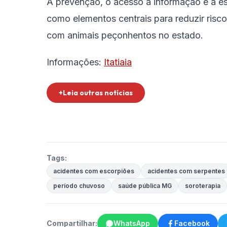
A prevenção, o acesso à informação e a e
como elementos centrais para reduzir risc
com animais peçonhentos no estado.
Informações:
Itatiaia
+Leia outras notícias
Tags:
acidentes com escorpiões
acidentes com serpentes
período chuvoso
saúde pública MG
soroterapia
Compartilhar:
WhatsApp
Facebook