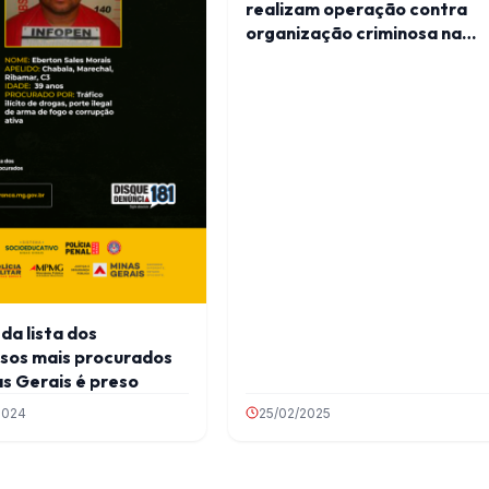
realizam operação contra
organização criminosa na
região
da lista dos
osos mais procurados
s Gerais é preso
2024
25/02/2025