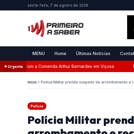
sexta-feira, 7 de agosto de 2026
MENU
Home
Últimas Notícias
Conta
geada com a Comenda Arthur Bernardes em Viçosa
Perseg
Urgente
Início
»
Polícia Militar prende suspeito de arrombamento e
Polícia
Polícia Militar pren
arrombamento e rec