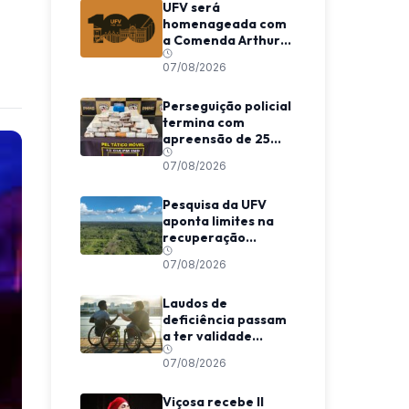
UFV será
homenageada com
a Comenda Arthur
Bernardes em
07/08/2026
Viçosa
Perseguição policial
termina com
apreensão de 25
barras de maconha
07/08/2026
entre Viçosa e
Coimbra
Pesquisa da UFV
aponta limites na
recuperação
climática de
07/08/2026
florestas
secundárias na
Amazônia
Laudos de
deficiência passam
a ter validade
indeterminada em
07/08/2026
Minas Gerais
Viçosa recebe II