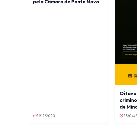
pela Câmara de Ponte Nova
Oitavo 
crimin
de Mina
11/12/2023
26/04/