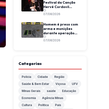
Festival da Canção
Hervé Cordovil
neste fim de semana
07/08/2026
Homem é preso com
arma e munições
durante operação
da Polícia Militar em
07/08/2026
Araponga
Categorias
Polícia
Cidade
Região
Saúde & Bem Estar
Viçosa
UFV
Minas Gerais
saúde
Educação
Economia
Agência Minas
Cultura
Política
País