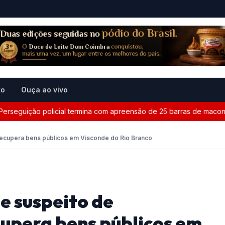
to
Ouça ao vivo
uição policial termina com apreensão de 25 barras de maconha en
 recupera bens públicos em Visconde do Rio Branco
de suspeito de
upera bens públicos em