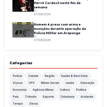
Hervé Cordovil neste fim de
semana
07/08/2026
Homem é preso com arma e
munições durante operação da
Polícia Militar em Araponga
07/08/2026
Categorias
Polícia
Cidade
Região
Saúde & Bem Estar
Viçosa
UFV
Minas Gerais
saúde
Educação
Economia
Agência Minas
Cultura
Política
País
Trânsito
Esporte
Cidadania
Acidente
Tempo
Obras