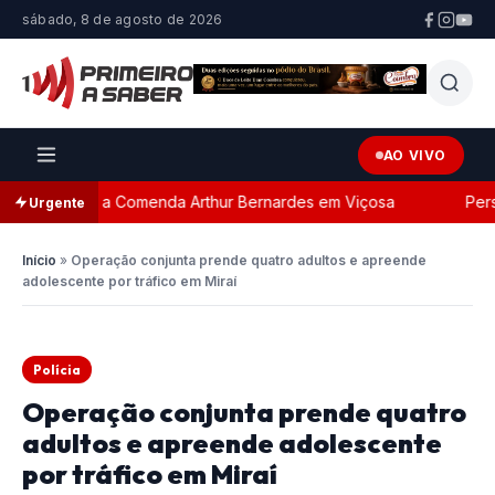
sábado, 8 de agosto de 2026
AO VIVO
ada com a Comenda Arthur Bernardes em Viçosa
Persegu
Urgente
Início
»
Operação conjunta prende quatro adultos e apreende
adolescente por tráfico em Miraí
Polícia
Operação conjunta prende quatro
adultos e apreende adolescente
por tráfico em Miraí