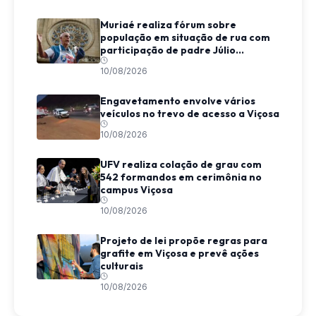
Muriaé realiza fórum sobre
população em situação de rua com
participação de padre Júlio
Lancellotti
10/08/2026
Engavetamento envolve vários
veículos no trevo de acesso a Viçosa
10/08/2026
UFV realiza colação de grau com
542 formandos em cerimônia no
campus Viçosa
10/08/2026
Projeto de lei propõe regras para
grafite em Viçosa e prevê ações
culturais
10/08/2026