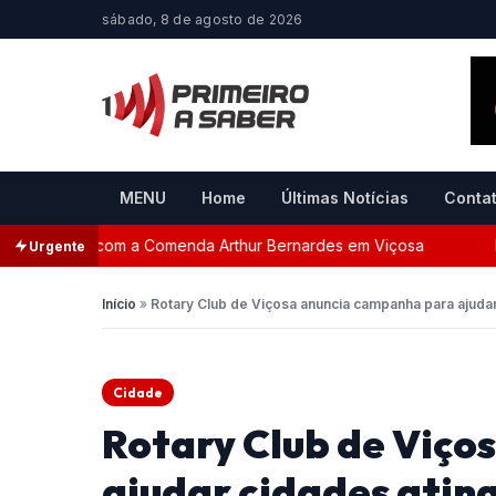
sábado, 8 de agosto de 2026
MENU
Home
Últimas Notícias
Conta
geada com a Comenda Arthur Bernardes em Viçosa
Perse
Urgente
Início
»
Rotary Club de Viçosa anuncia campanha para ajudar
Cidade
Rotary Club de Viço
ajudar cidades atin