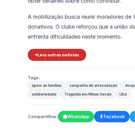
obter detalhes sobre como contribuir.
A mobilização busca reunir moradores de 
donativos. O clube reforçou que a união d
enfrenta dificuldades neste momento.
+Leia outras notícias
Tags:
apoio às famílias
campanha de arrecadação
doaç
solidariedade
Tragédia em Minas Gerais
Ubá
Compartilhar:
WhatsApp
Facebook