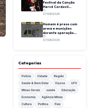
Festival da Canção
Hervé Cordovil
neste fim de semana
07/08/2026
Homem é preso com
arma e munições
durante operação
da Polícia Militar em
07/08/2026
Araponga
Categorias
Polícia
Cidade
Região
Saúde & Bem Estar
Viçosa
UFV
Minas Gerais
saúde
Educação
Economia
Agência Minas
Cultura
Política
País