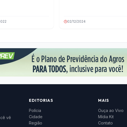
2022
02/12/2024
EDITORIAS
MAIS
Polícia
Ouça ao Vivo
Cidade
Mídia Kit
ocê vê
Região
Contato