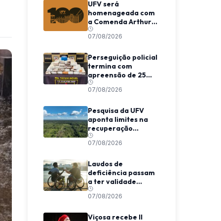
UFV será
homenageada com
a Comenda Arthur
Bernardes em
07/08/2026
Viçosa
Perseguição policial
termina com
apreensão de 25
barras de maconha
07/08/2026
entre Viçosa e
Coimbra
Pesquisa da UFV
aponta limites na
recuperação
climática de
07/08/2026
florestas
secundárias na
Amazônia
Laudos de
deficiência passam
a ter validade
indeterminada em
07/08/2026
Minas Gerais
Viçosa recebe II