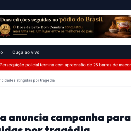
to
Ouça ao vivo
guição policial termina com apreensão de 25 barras de maconha en
 cidades atingidas por tragédia
sa anuncia campanha para
gidas por tragédia