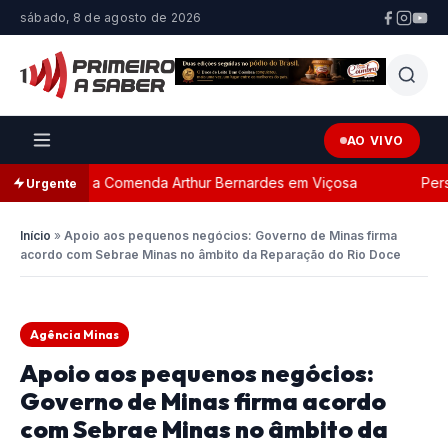
sábado, 8 de agosto de 2026
AO VIVO
ada com a Comenda Arthur Bernardes em Viçosa
Persegu
Urgente
Início
»
Apoio aos pequenos negócios: Governo de Minas firma
acordo com Sebrae Minas no âmbito da Reparação do Rio Doce
Agência Minas
Apoio aos pequenos negócios:
Governo de Minas firma acordo
com Sebrae Minas no âmbito da