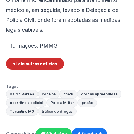
O homem foi encaminhado para atendimento
médico e, em seguida, levado à Delegacia de
Polícia Civil, onde foram adotadas as medidas
legais cabíveis.
Informações: PMMG
+Leia outras notícias
Tags:
bairro Várzea
cocaína
crack
drogas apreendidas
ocorrência policial
Polícia Militar
prisão
Tocantins MG
tráfico de drogas
Compartilhar:
WhatsApp
Facebook