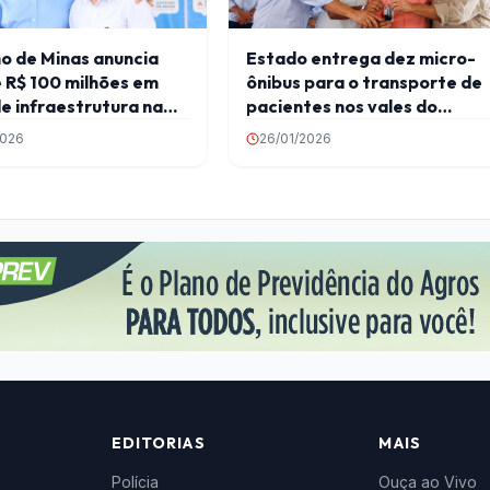
Estado entrega dez micro-
o de Minas anuncia
ônibus para o transporte de
 R$ 100 milhões em
pacientes nos vales do
e infraestrutura na
Jequitinhonha e Mucuri
Central do estado
2026
26/01/2026
EDITORIAS
MAIS
Polícia
Ouça ao Vivo