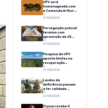
UFV será
homenageada com
a Comenda Arthur
Bernardes em
07/08/2026
Viçosa
Perseguição policial
termina com
apreensão de 25
barras de maconha
07/08/2026
entre Viçosa e
Coimbra
Pesquisa da UFV
aponta limites na
recuperação
climática de
07/08/2026
florestas
secundárias na
Amazônia
Laudos de
deficiência passam
a ter validade
indeterminada em
07/08/2026
Minas Gerais
Viçosa recebe II