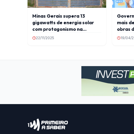
Minas Gerais supera 13
Govern
gigawatts de energia solar
mais de
com protagonismo na
obras d
transição energética
região 
22/11/2025
19/04/