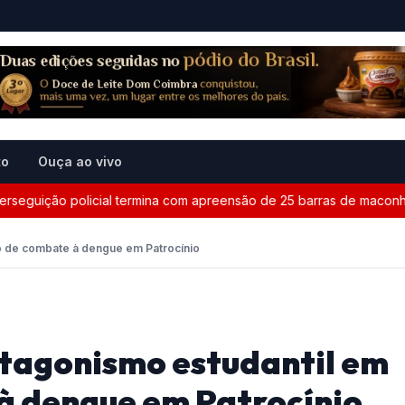
to
Ouça ao vivo
ição policial termina com apreensão de 25 barras de maconha ent
o de combate à dengue em Patrocínio
tagonismo estudantil em
à dengue em Patrocínio