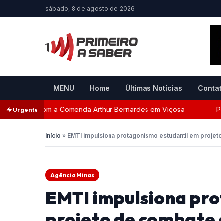
sábado, 8 de agosto de 2026
MENU
Home
Últimas Notícias
Conta
eada com a Comenda Arthur Bernardes em Viçosa
Persegu
Urgente
Início
»
EMTI impulsiona protagonismo estudantil em projet
Agência Minas
EMTI impulsiona pro
projeto de combate 