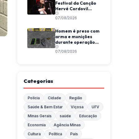
Festival da Canção
Hervé Cordovil
neste fim de semana
07/08/2026
Homem é preso com
arma e munições
durante operação
da Polícia Militar em
07/08/2026
Araponga
Categorias
Polícia
Cidade
Região
Saúde & Bem Estar
Viçosa
UFV
Minas Gerais
saúde
Educação
Economia
Agência Minas
Cultura
Política
País