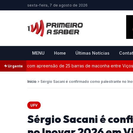
sexta-feira, 7 de agosto de 2026
MENU
Home
Últimas Notícias
Conta
termina com apreensão de 25 barras de maconha entre Viçosa e Coi
Urgente
Início
»
Sérgio Sacani é confirmado como palestrante no In
UFV
Sérgio Sacani é con
no Inovar 2026 em V