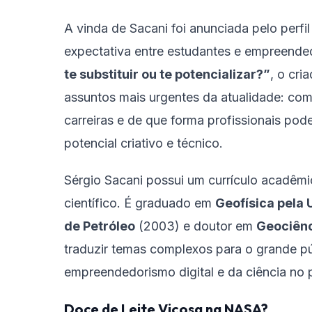
A vinda de Sacani foi anunciada pelo perfi
expectativa entre estudantes e empreend
te substituir ou te potencializar?”
, o cri
assuntos mais urgentes da atualidade: como 
carreiras e de que forma profissionais pode
potencial criativo e técnico.
Sérgio Sacani possui um currículo acadêmi
científico. É graduado em
Geofísica pela
de Petróleo
(2003) e doutor em
Geociênc
traduzir temas complexos para o grande p
empreendedorismo digital e da ciência no p
Doce de Leite Viçosa na NASA?