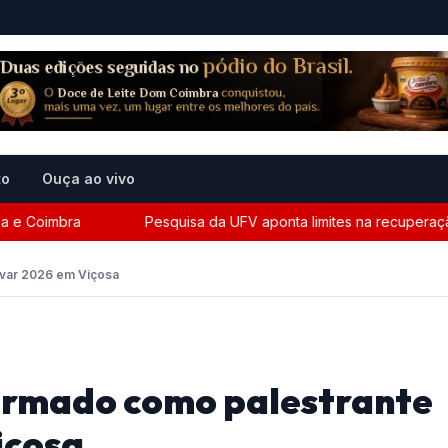
to
Ouça ao vivo
mbra
Pesquisa da UFV aponta limites na recuperação climá
ovar 2026 em Viçosa
firmado como palestrante
içosa