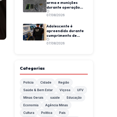
arma e munições
durante operação
da Polícia Militar em
07/08/2026
Araponga
Adolescente é
apreendido durante
cumprimento de
mandado em Ubá
07/08/2026
Categorias
Polícia
Cidade
Região
Saúde & Bem Estar
Viçosa
UFV
Minas Gerais
saúde
Educação
Economia
Agência Minas
Cultura
Política
País