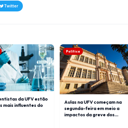
Twitter
Política
entistas da UFV estão
Aulas na UFV começam na
s mais influentes do
segunda-feira em meio a
impactos da greve dos
servidores técnico-
administrativos