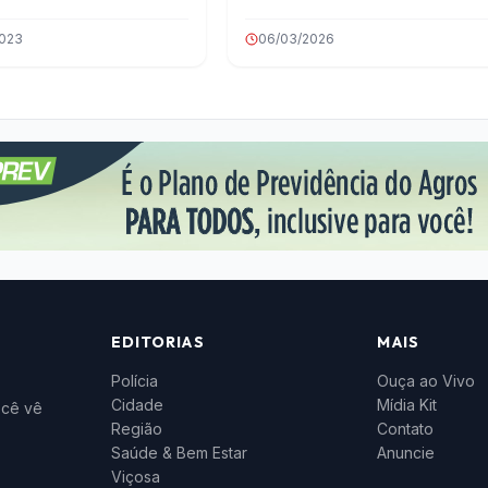
2023
06/03/2026
EDITORIAS
MAIS
Polícia
Ouça ao Vivo
Cidade
Mídia Kit
ocê vê
Região
Contato
Saúde & Bem Estar
Anuncie
Viçosa