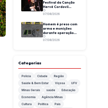
Festival da Canção
Hervé Cordovil
neste fim de semana
07/08/2026
Homem é preso com
arma e munições
durante operação
da Polícia Militar em
07/08/2026
Araponga
Categorias
Polícia
Cidade
Região
Saúde & Bem Estar
Viçosa
UFV
Minas Gerais
saúde
Educação
Economia
Agência Minas
Cultura
Política
País