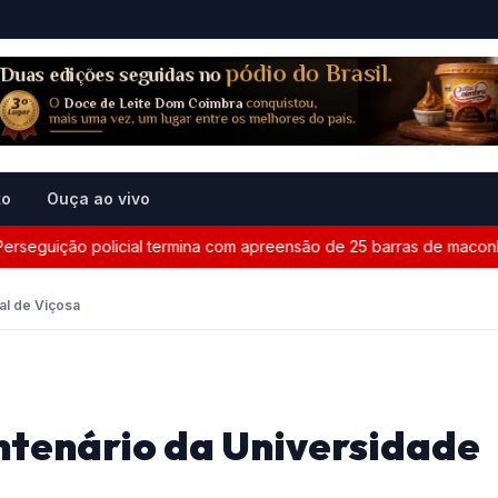
to
Ouça ao vivo
uição policial termina com apreensão de 25 barras de maconha en
l de Viçosa
enário da Universidade