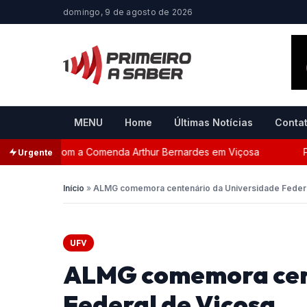
domingo, 9 de agosto de 2026
MENU
Home
Últimas Notícias
Conta
eada com a Comenda Arthur Bernardes em Viçosa
Perseg
Urgente
Início
»
ALMG comemora centenário da Universidade Federa
UFV
ALMG comemora cent
Federal de Viçosa