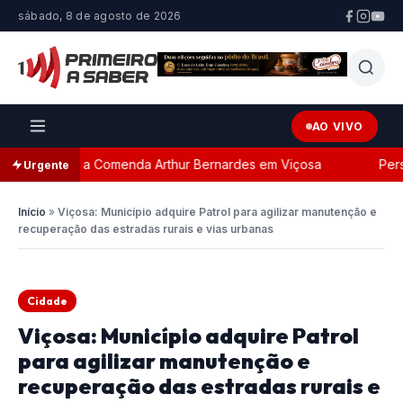
sábado, 8 de agosto de 2026
AO VIVO
ada com a Comenda Arthur Bernardes em Viçosa
Persegui
Urgente
Início
»
Viçosa: Município adquire Patrol para agilizar manutenção e
recuperação das estradas rurais e vias urbanas
Cidade
Viçosa: Município adquire Patrol
para agilizar manutenção e
recuperação das estradas rurais e