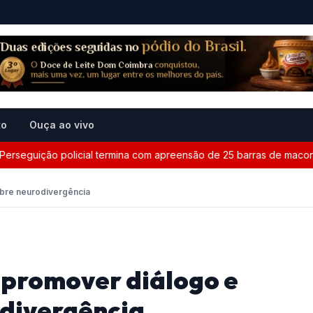
to
Ouça ao vivo
ição policial termina com apreensão de 25 barras de maconha ent
obre neurodivergência
 promover diálogo e
odivergência