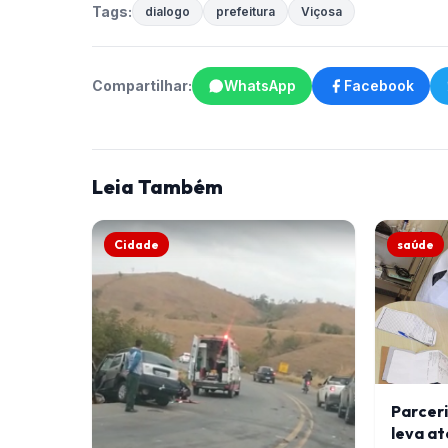
Tags:
dialogo
prefeitura
Viçosa
Compartilhar:
WhatsApp
Facebook
Leia Também
Cidade
saúde
Parcer
leva a