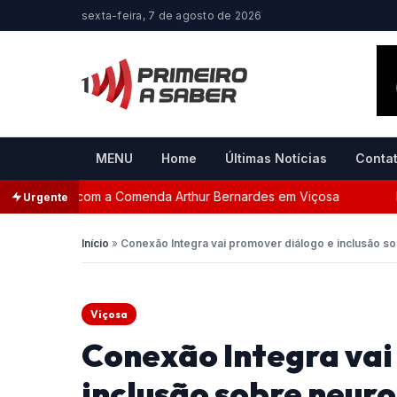
sexta-feira, 7 de agosto de 2026
MENU
Home
Últimas Notícias
Conta
ada com a Comenda Arthur Bernardes em Viçosa
Persegu
Urgente
Início
»
Conexão Integra vai promover diálogo e inclusão s
Viçosa
Conexão Integra vai
inclusão sobre neur