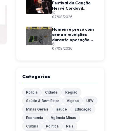
Festival da Canção
Hervé Cordovil
neste fim de semana
07/08/2026
Homem é preso com
arma e munições
durante operação
da Polícia Militar em
07/08/2026
Araponga
Categorias
Polícia
Cidade
Região
Saúde & Bem Estar
Viçosa
UFV
Minas Gerais
saúde
Educação
Economia
Agência Minas
Cultura
Política
País