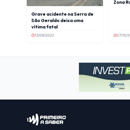
Zona Ru
Grave acidente na Serra de
São Geraldo deixa uma
vítima fatal
13/09/2022
27/10/