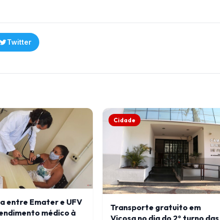
Twitter
Cidade
ia entre Emater e UFV
Transporte gratuito em
tendimento médico à
Viçosa no dia do 2º turno das