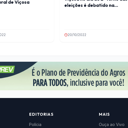
ral de Viçosa
eleições é debatido na
Câmara
2022
20/10/2022
EDITORIAS
MAIS
Polícia
Ouça ao Vivo