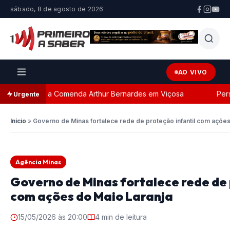
sábado, 8 de agosto de 2026
AO VIVO
da com a Comenda Arthur Bernardes em Viçosa
Persegui
Urgente
Início
»
Governo de Minas fortalece rede de proteção infantil com ações
Agência Minas
Governo de Minas fortalece rede de 
com ações do Maio Laranja
15/05/2026 às 20:00
4 min de leitura