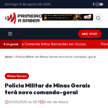
domingo, 9 de agosto de 2026
AO VIVO
a com a Comenda Arthur Bernardes em Viçosa
Perseguiç
Urgente
Início
»
Polícia Militar de Minas Gerais terá novo comando-geral
Minas Gerais
Polícia Militar de Minas Gerais
terá novo comando-geral
20/05/2026 às 08:11
3 min de leitura