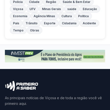
Polícia
Cidade
Região
Saúde & Bem Estar
Viçosa
UFV
Minas Gerais
saúde
Educação
Economia
Agência Minas
Cultura
Política
País
Trânsito
Esporte
Cidadania
Acidente
Tempo
Obras
As principais notícias de Viçosa e de toda a região você vê
primeiro aqui.