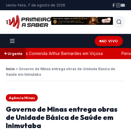
sexta-feira, 7 de agosto de 2026
AO VIVO
da com a Comenda Arthur Bernardes em Viçosa
Persegui
Urgente
Início
»
Governo de Minas entrega obras de Unidade Básica de
Saúde em Inimutaba
Agência Minas
Governo de Minas entrega obras
de Unidade Básica de Saúde em
Inimutaba