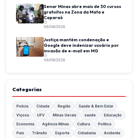
Senar Minas abre mais de 30 cursos
gratuitos na Zona da Mata e
Caparaó
06/08/2026
Justiça mantém condenação e
Google deve indenizar usuário por
invasão de e-mail em MG
06/08/2026
Categorias
Polícia
Cidade
Região
Saúde & Bem Estar
Viçosa
UFV
Minas Gerais
saúde
Educação
Economia
Agência Minas
Cultura
Política
País
Trânsito
Esporte
Cidadania
Acidente