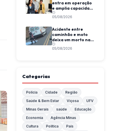
entra em operação
e amplia capacidade
diagnóstica em
05/08/2026
Viçosa
Acidente entre
caminhão e moto
deixa um morto na
MGC-120, entre
05/08/2026
Coimbra e São
Geraldo
Categorias
Polícia
Cidade
Região
Saúde & Bem Estar
Viçosa
UFV
Minas Gerais
saúde
Educação
Economia
Agência Minas
Cultura
Política
País