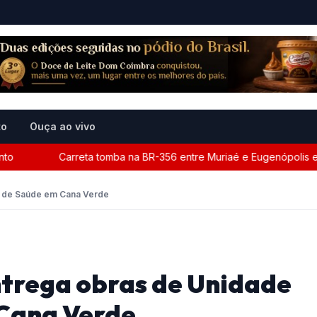
to
Ouça ao vivo
Carreta tomba na BR-356 entre Muriaé e Eugenópolis e mob
a de Saúde em Cana Verde
trega obras de Unidade
 Cana Verde