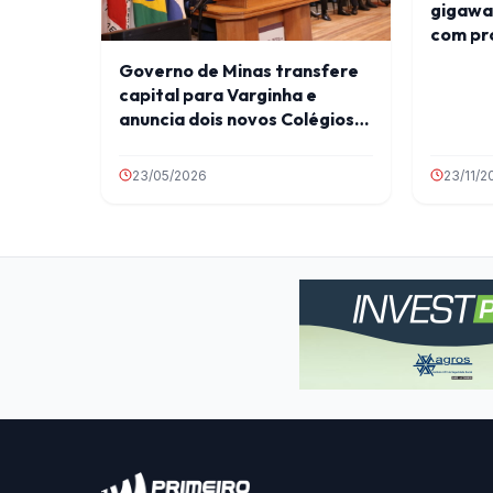
gigawat
com pr
transi
Governo de Minas transfere
capital para Varginha e
anuncia dois novos Colégios
Tiradentes para região
23/05/2026
23/11/2