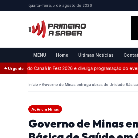
quarta-feira, 5 de agosto de 2026
MENU
Home
Últimas Notícias
Conta
site oficial do Canaã In Fest 2026 e divulga programação do evento
Urgente
Início
»
Governo de Minas entrega obras de Unidade Básic
Agência Minas
Governo de Minas en
Básica de Saúde em