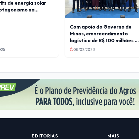
ts de energia solar
otagonismo na
ção energética
Com apoio do Governo de
Minas, empreendimento
logístico de R$ 100 milhões é
inaugurado em Pouso Alegre
025
09/02/2026
EDITORIAS
MAIS