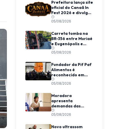
Prefeitura lança site
oficial do Canaã In
Fest 2026 e divulga
programação do
05/08/2026
evento
Carreta tomba na
BR-356 entre Muriaé
e Eugenópolis e
mobiliza equipes de
05/08/2026
resgate
Fundador da Pif Paf
Alimentos é
reconhecido em
evento nacional em
05/08/2026
São Paulo
Moradora
apresenta
demandas das
Coelhas em Tribuna
05/08/2026
Livre na Câmara de
Viçosa
Novo ultrassom