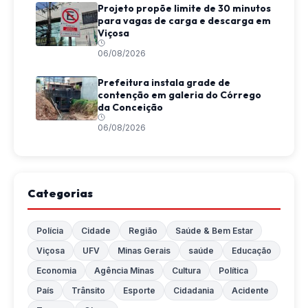
Projeto propõe limite de 30 minutos
para vagas de carga e descarga em
Viçosa
06/08/2026
Prefeitura instala grade de
contenção em galeria do Córrego
da Conceição
06/08/2026
Categorias
Polícia
Cidade
Região
Saúde & Bem Estar
Viçosa
UFV
Minas Gerais
saúde
Educação
Economia
Agência Minas
Cultura
Política
País
Trânsito
Esporte
Cidadania
Acidente