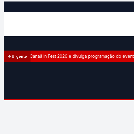
e oficial do Canaã In Fest 2026 e divulga programação do evento
Urgente