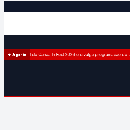
a site oficial do Canaã In Fest 2026 e divulga programação do even
Urgente