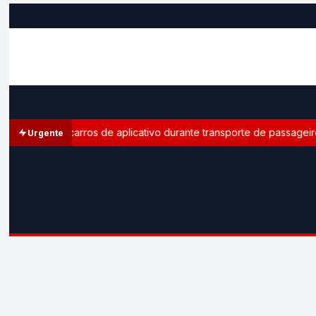
toral em carros de aplicativo durante transporte de passageiros
Urgente